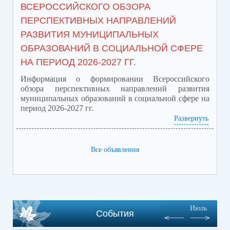
восстановления прав
ВСЕРОССИЙСКОГО ОБЗОРА
ПЕРСПЕКТИВНЫХ НАПРАВЛЕНИЙ
участников специальной
РАЗВИТИЯ МУНИЦИПАЛЬНЫХ
военной операции 14.05.2026
ОБРАЗОВАНИЙ В СОЦИАЛЬНОЙ СФЕРЕ
НА ПЕРИОД 2026-2027 ГГ.
запланировано проведение
Информация о формировании Всероссийского
личного приема участников
обзора перспективных направлений развития
муниципальных образований в социальной сфере на
СВО и членов их семей!
период 2026-2027 гг.
Развернуть
Приложение обзор перспектив.pdf
(скачать)
(посмотреть)
Все объявления
Июль
События