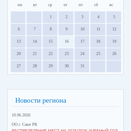
пн
вт
ср
чт
пт
сб
вс
1
2
3
4
5
6
7
8
9
10
11
12
13
14
15
16
17
18
19
20
21
22
23
24
25
26
27
28
29
30
31
Новости региона
10.06.2026
13.
ОО г. Саки РК
ОО 
РАСПРЕДЕЛЕНИЕ МЕСТ НА 2025/2026 УЧЕБНЫЙ ГОД
МН