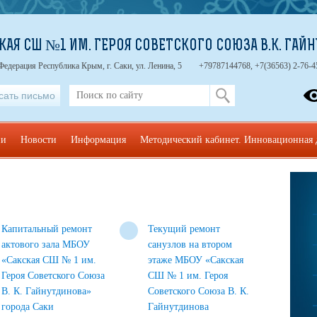
КАЯ СШ №1 ИМ. ГЕРОЯ СОВЕТСКОГО СОЮЗА В.К. ГАЙ
Федерация Республика Крым, г. Саки, ул. Ленина, 5
+79787144768, +7(36563) 2-76-4
сать письмо
ии
Новости
Информация
Методический кабинет. Инновационная 
Капитальный ремонт
Текущий ремонт
актового зала МБОУ
санузлов на втором
«Сакская СШ № 1 им.
этаже МБОУ «Сакская
Героя Советского Союза
СШ № 1 им. Героя
В. К. Гайнутдинова»
Советского Союза В. К.
города Саки
Гайнутдинова