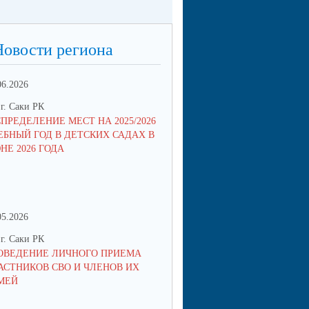
Новости региона
06.2026
13.05.2026
г. Саки РК
ОО г. Саки РК
СПРЕДЕЛЕНИЕ МЕСТ НА 2025/2026
МНОГОДЕТНЫЕ СЕМЬИ СМО
ЕБНЫЙ ГОД В ДЕТСКИХ САДАХ В
ПОДТВЕРЖДАТЬ ЛЬГОТЫ Q
НЕ 2026 ГОДА
ЧЕРЕЗ ПРИЛОЖЕНИЕ MAX
05.2026
05.05.2026
г. Саки РК
ОО г. Саки РК
ОВЕДЕНИЕ ЛИЧНОГО ПРИЕМА
УВАЖАЕМЫЕ РОДИТЕЛИ Б
АСТНИКОВ СВО И ЧЛЕНОВ ИХ
ВОСПИТАННИКОВ ДЕТСКИХ 
МЕЙ