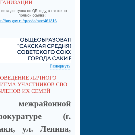
РГАНИЗАЦИИ
нкета доступна по QR-коду, а так же по
прямой ссылке:
s://bus.gov.ru/qrcode/rate/461816
Развернуть
РОВЕДЕНИЕ ЛИЧНОГО
РИЕМА УЧАСТНИКОВ СВО
ЧЛЕНОВ ИХ СЕМЕЙ
 межрайонной
рокуратуре (г.
аки, ул. Ленина,