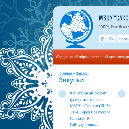
МБОУ "САКС
296500, Российская 
Напи
Сведения об образовательной организац
Главная
»
Закупки
Закупки
Капитальный ремонт
футбольного поля
МБОУ «Сакская СШ №
1 им. Героя Советского
Союза В. К.
Гайнутдинова»»