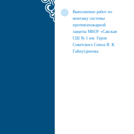
Выполнение работ по
монтажу системы
противопожарной
защиты МБОУ «Сакская
СШ № 1 им. Героя
Советского Союза В. К.
Гайнутдинова