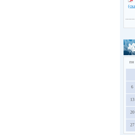
(ск
с
пн
6
13
20
27