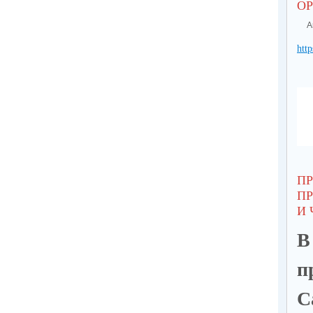
О
А
http
П
П
И 
В
п
С