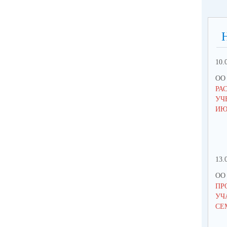
10.
ОО 
РА
УЧ
ИЮ
13.
ОО 
ПР
УЧ
СЕ