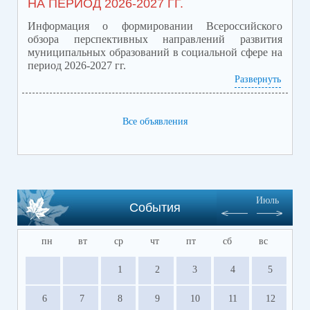
НА ПЕРИОД 2026-2027 ГГ.
запланировано проведение
Информация о формировании Всероссийского
личного приема участников
обзора перспективных направлений развития
муниципальных образований в социальной сфере на
СВО и членов их семей!
период 2026-2027 гг.
Развернуть
Приложение обзор перспектив.pdf
(скачать)
(посмотреть)
Все объявления
Июль
События
пн
вт
ср
чт
пт
сб
вс
1
2
3
4
5
6
7
8
9
10
11
12