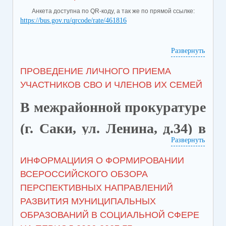
Анкета доступна по QR-коду, а так же по прямой ссылке:
https://bus.gov.ru/qrcode/rate/461816
Развернуть
ПРОВЕДЕНИЕ ЛИЧНОГО ПРИЕМА
УЧАСТНИКОВ СВО И ЧЛЕНОВ ИХ СЕМЕЙ
В межрайонной прокуратуре
(г. Саки, ул. Ленина, д.34) в
Развернуть
целях защиты и
ИНФОРМАЦИИЯ О ФОРМИРОВАНИИ
восстановления прав
ВСЕРОССИЙСКОГО ОБЗОРА
ПЕРСПЕКТИВНЫХ НАПРАВЛЕНИЙ
участников специальной
РАЗВИТИЯ МУНИЦИПАЛЬНЫХ
военной операции 14.05.2026
ОБРАЗОВАНИЙ В СОЦИАЛЬНОЙ СФЕРЕ