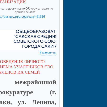
РГАНИЗАЦИИ
нкета доступна по QR-коду, а так же по
прямой ссылке:
s://bus.gov.ru/qrcode/rate/461816
Развернуть
РОВЕДЕНИЕ ЛИЧНОГО
РИЕМА УЧАСТНИКОВ СВО
ЧЛЕНОВ ИХ СЕМЕЙ
 межрайонной
рокуратуре (г.
аки, ул. Ленина,