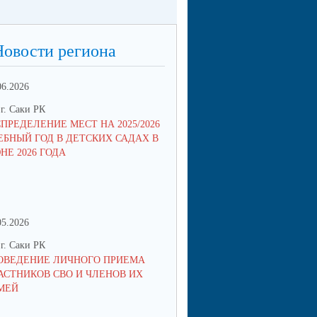
Новости региона
06.2026
13.05.2026
г. Саки РК
ОО г. Саки РК
СПРЕДЕЛЕНИЕ МЕСТ НА 2025/2026
МНОГОДЕТНЫЕ СЕМЬИ СМО
ЕБНЫЙ ГОД В ДЕТСКИХ САДАХ В
ПОДТВЕРЖДАТЬ ЛЬГОТЫ Q
НЕ 2026 ГОДА
ЧЕРЕЗ ПРИЛОЖЕНИЕ MAX
05.2026
05.05.2026
г. Саки РК
ОО г. Саки РК
ОВЕДЕНИЕ ЛИЧНОГО ПРИЕМА
УВАЖАЕМЫЕ РОДИТЕЛИ Б
АСТНИКОВ СВО И ЧЛЕНОВ ИХ
ВОСПИТАННИКОВ ДЕТСКИХ 
МЕЙ