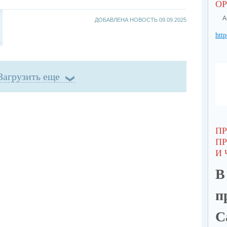
О
А
ДОБАВЛЕНА НОВОСТЬ
09.09.2025
http
Загрузить еще
П
П
И 
В
п
С