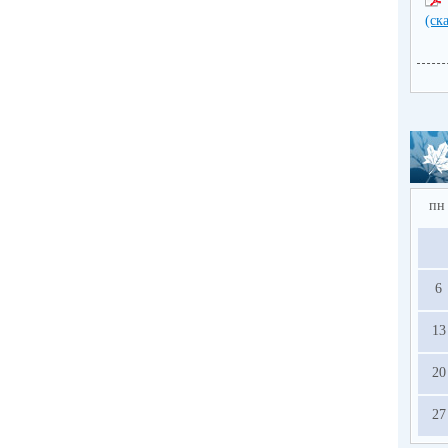
(ск
с
пн
6
13
20
27