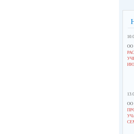
10.
ОО 
РА
УЧ
ИЮ
13.
ОО 
ПР
УЧ
СЕ