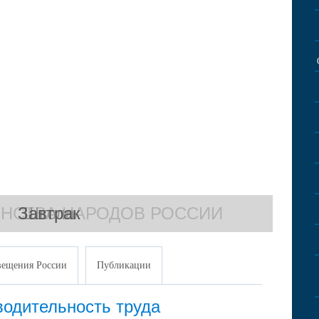
ДИНСТВА НАРОДОВ РОССИИ
Завтрак
Школа
ещения России
Публикации
одительность труда