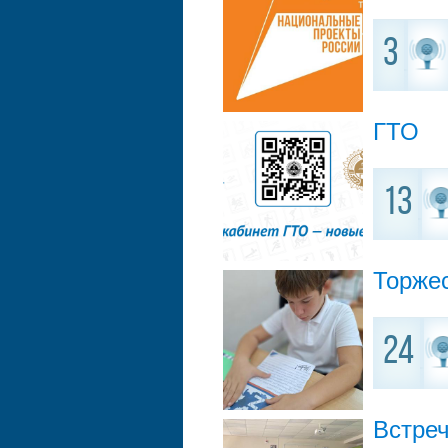
3
ГТО
13
Торжес
24
Встре