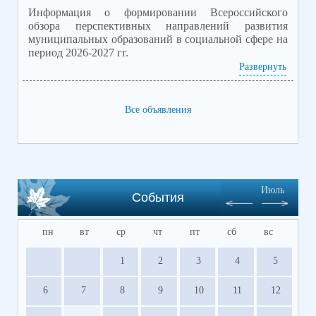
Информация о формировании Всероссийского
личного приема участников
обзора перспективных направлений развития
муниципальных образований в социальной сфере на
СВО и членов их семей!
период 2026-2027 гг.
Развернуть
Приложение обзор перспектив.pdf
(скачать)
(посмотреть)
Все объявления
Июль
События
пн
вт
ср
чт
пт
сб
вс
1
2
3
4
5
6
7
8
9
10
11
12