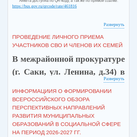
Анкета доступна по QR-коду, а так же по прямой ссылке:
https://bus.gov.ru/qrcode/rate/461816
Развернуть
ПРОВЕДЕНИЕ ЛИЧНОГО ПРИЕМА
УЧАСТНИКОВ СВО И ЧЛЕНОВ ИХ СЕМЕЙ
В межрайонной прокуратуре
(г. Саки, ул. Ленина, д.34) в
Развернуть
целях защиты и
ИНФОРМАЦИИЯ О ФОРМИРОВАНИИ
восстановления прав
ВСЕРОССИЙСКОГО ОБЗОРА
ПЕРСПЕКТИВНЫХ НАПРАВЛЕНИЙ
участников специальной
РАЗВИТИЯ МУНИЦИПАЛЬНЫХ
военной операции 14.05.2026
ОБРАЗОВАНИЙ В СОЦИАЛЬНОЙ СФЕРЕ
НА ПЕРИОД 2026-2027 ГГ.
запланировано проведение