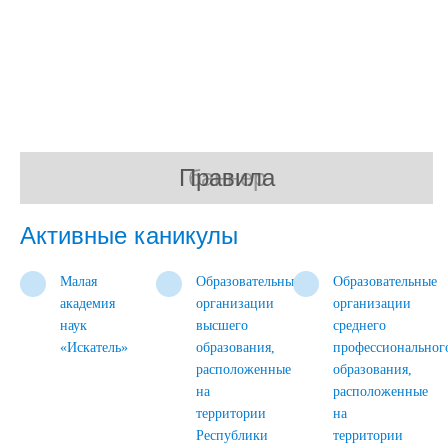
Правила
баннер
Активные каникулы
Малая
Образовательные
Образовательные
академия
организации
организации
наук
высшего
среднего
«Искатель»
образования,
профессиональног
расположенные
образования,
на
расположенные
территории
на
Республики
территории