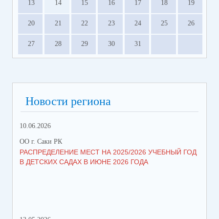
13
14
15
16
17
18
19
20
21
22
23
24
25
26
27
28
29
30
31
Новости региона
10.06.2026
13.
ОО г. Саки РК
ОО 
РАСПРЕДЕЛЕНИЕ МЕСТ НА 2025/2026 УЧЕБНЫЙ ГОД
МН
В ДЕТСКИХ САДАХ В ИЮНЕ 2026 ГОДА
ЛЬ