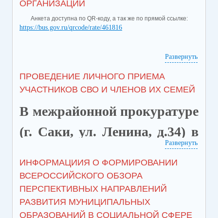
ОРГАНИЗАЦИИ
Анкета доступна по QR-коду, а так же по прямой ссылке:
https://bus.gov.ru/qrcode/rate/461816
Развернуть
ПРОВЕДЕНИЕ ЛИЧНОГО ПРИЕМА
УЧАСТНИКОВ СВО И ЧЛЕНОВ ИХ СЕМЕЙ
В межрайонной прокуратуре
(г. Саки, ул. Ленина, д.34) в
Развернуть
целях защиты и
ИНФОРМАЦИИЯ О ФОРМИРОВАНИИ
восстановления прав
ВСЕРОССИЙСКОГО ОБЗОРА
ПЕРСПЕКТИВНЫХ НАПРАВЛЕНИЙ
участников специальной
РАЗВИТИЯ МУНИЦИПАЛЬНЫХ
военной операции 14.05.2026
ОБРАЗОВАНИЙ В СОЦИАЛЬНОЙ СФЕРЕ