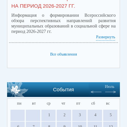
НА ПЕРИОД 2026-2027 ГГ.
запланировано проведение
Информация о формировании Всероссийского
личного приема участников
обзора перспективных направлений развития
муниципальных образований в социальной сфере на
СВО и членов их семей!
период 2026-2027 гг.
Развернуть
Приложение обзор перспектив.pdf
(скачать)
(посмотреть)
Все объявления
Июль
События
пн
вт
ср
чт
пт
сб
вс
1
2
3
4
5
6
7
8
9
10
11
12