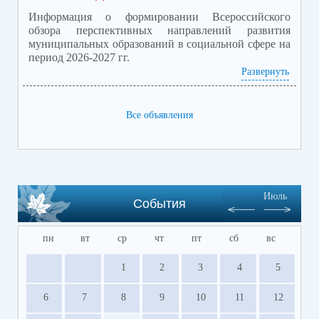
запланировано проведение
Информация о формировании Всероссийского
личного приема участников
обзора перспективных направлений развития
муниципальных образований в социальной сфере на
СВО и членов их семей!
период 2026-2027 гг.
Развернуть
Приложение обзор перспектив.pdf
(скачать)
(посмотреть)
Все объявления
Июль
События
пн
вт
ср
чт
пт
сб
вс
1
2
3
4
5
6
7
8
9
10
11
12